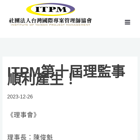
跳
至
主
要
內
容
ITPM第十屆理監事
順利產生！
2023-12-26
《理事會》
理事長：陳俊魁