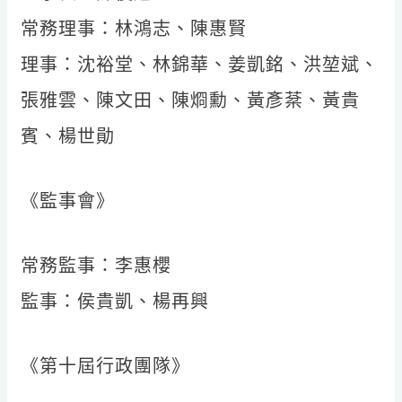
常務理事：林鴻志、陳惠賢
理事：沈裕堂、林錦華、姜凱銘、洪堃斌、
張雅雲、陳文田、陳烱勳、黃彥棻、黃貴
賓、楊世勛
《監事會》
常務監事：李惠櫻
監事：侯貴凱、楊再興
《第十屆行政團隊》