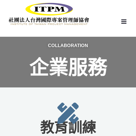
跳
至
主
要
內
容
COLLABORATION
企業服務
教育訓練