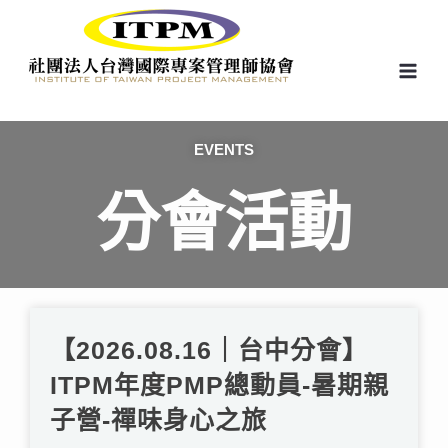
跳
至
主
要
內
容
EVENTS
分會活動
頁
頁
頁
頁
面
面
面
面
【2026.08.16｜台中分會】
ITPM年度PMP總動員-暑期親
子營-禪味身心之旅