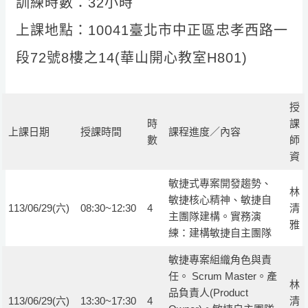
訓練時數：32小時
上課地點：10041臺北市中正區忠孝西路一
段72號8樓之14(華山開心教室H801)
授
時
課
上課日期
授課時間
課程進度／內容
數
師
資
敏捷式專案開發趨勢、
林
敏捷核心精神、敏捷自
113/06/29(六)
08:30~12:30
4
清
主團隊建構。實務演
雅
練：建構敏捷自主團隊
敏捷專案組織角色與責
任。 Scrum Master。產
林
品負責人(Product
113/06/29(六)
13:30~17:30
4
清