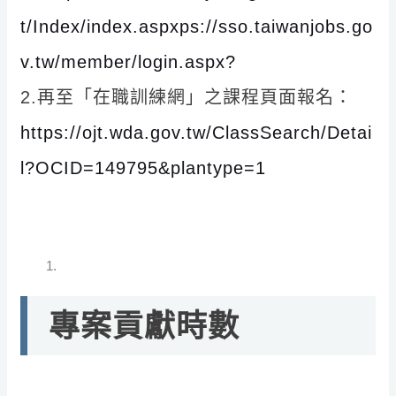
t/Index/index.aspxps://sso.taiwanjobs.go
v.tw/member/login.aspx?
2.再至「在職訓練網」之課程頁面報名：
https://ojt.wda.gov.tw/ClassSearch/Detai
l?OCID=149795&plantype=1
專案貢獻時數