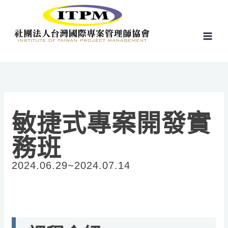
跳
至
主
要
內
容
敏捷式專案開發實
務班
2024.06.29~2024.07.14