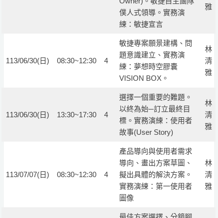
Owner)。敏捷自主團隊
雅
僕人式領導。實務演
練：敏捷宣言
敏捷專案願景建構、問
林
題意識建立、實務演
113/06/30(日)
08:30~12:30
4
清
練：夢想時空膠囊
雅
VISION BOX。
選擇一個重要的難題。
林
以終為始─訂立最終目
113/06/30(日)
13:30~17:30
4
清
標。實務演練：使用者
雅
故事(User Story)
產品導向與使用者需求
導向、畫出方案草圖、
林
113/07/07(日)
08:30~12:30
4
擬出具體的解決方案。
清
實務演練：第一使用者
雅
圖像
最佳方案選擇、分鏡腳