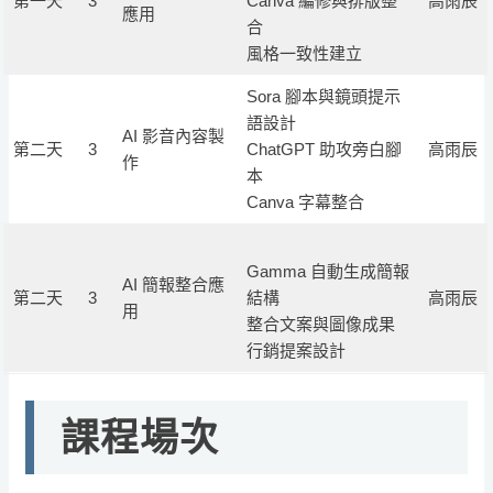
第一天
3
Canva 編修與排版整
高雨辰
應用
合
風格一致性建立
Sora 腳本與鏡頭提示
語設計
AI 影音內容製
第二天
3
ChatGPT 助攻旁白腳
高雨辰
作
本
Canva 字幕整合
Gamma 自動生成簡報
AI 簡報整合應
第二天
3
結構
高雨辰
用
整合文案與圖像成果
行銷提案設計
課程場次