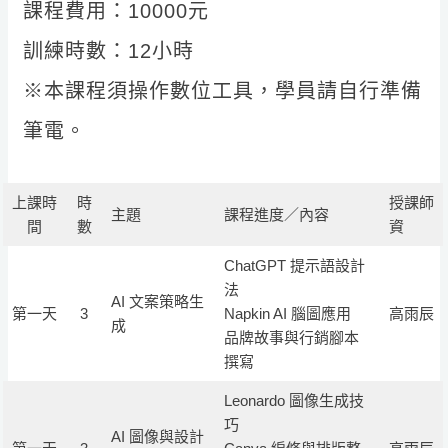
課程費用：10000元
訓練時數：12小時
※本課程須操作數位工具，學員請自行準備
筆電。
上課時
時
授課師
主題
課程進度／內容
間
數
資
ChatGPT 提示語設計
法
AI 文案策略生
第一天
3
Napkin AI 腦圖應用
高雨辰
成
品牌故事與行銷腳本
撰寫
Leonardo 圖像生成技
巧
AI 圖像與設計